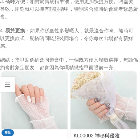
3.
省時方便
：相對於傳統指甲油，使用更加快捷方便。唔需要
等乾，即刻就可以擁有靚靚指甲，特別適合臨時約會或者緊急聚
會。
4.
易於更換
：如果你係個性多變嘅人，就最適合你喇。隨時可
以更換款式，配搭唔同嘅服裝同場合，令你每次出場都有新鮮
感。
總結：指甲貼係約會同聚會中，一個既方便又靚嘅選擇，無論係
約會對象定朋友，都會因為你嘅精緻指甲而眼前一亮。
新款
KL00002 神秘與優雅