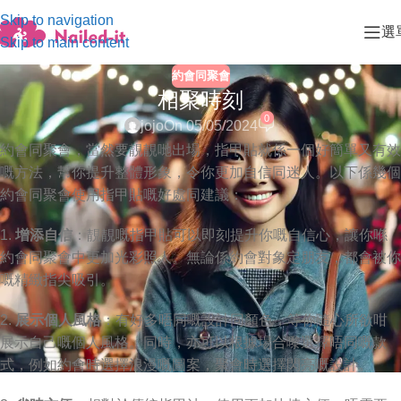
Skip to navigation
選
Skip to main content
約會同聚會
相聚時刻
0
jojo
On 05/05/2024
約會同聚會，當然要靚靚哋出場，指甲貼就係一個好簡單又有效
嘅方法，幫你提升整體形象，令你更加自信同迷人。以下係幾個
約會同聚會使用指甲貼嘅好處同建議：
1.
增添自信
：靚靚嘅指甲貼可以即刻提升你嘅自信心，讓你喺
約會同聚會中更加光彩照人。無論係約會對象定朋友，都會被你
嘅精緻指尖吸引。
2.
展示個人風格
：有好多唔同嘅設計同顏色，等你隨心所欲咁
展示自己嘅個人風格。同時，亦可以根據場合嚟選擇唔同嘅款
式，例如約會時選擇浪漫嘅圖案，聚會時選擇閃亮嘅設計。