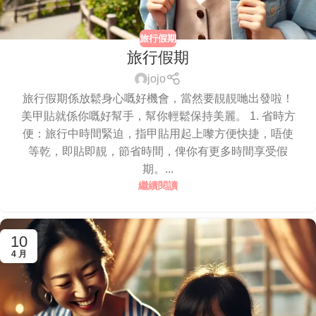
旅行假期
旅行假期
jojo
旅行假期係放鬆身心嘅好機會，當然要靚靚哋出發啦！
美甲貼就係你嘅好幫手，幫你輕鬆保持美麗。 1. 省時方
便：旅行中時間緊迫，指甲貼用起上嚟方便快捷，唔使
等乾，即貼即靚，節省時間，俾你有更多時間享受假
期。...
繼續閱讀
10
4 月