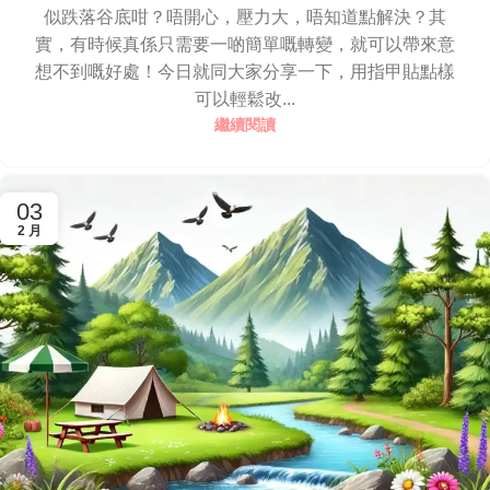
似跌落谷底咁？唔開心，壓力大，唔知道點解決？其
實，有時候真係只需要一啲簡單嘅轉變，就可以帶來意
想不到嘅好處！今日就同大家分享一下，用指甲貼點樣
可以輕鬆改...
繼續閱讀
03
2 月