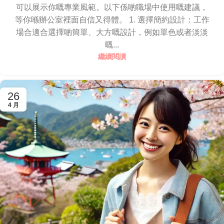
可以展示你嘅專業風範。以下係啲職場中使用嘅建議，
等你喺辦公室裡面自信又得體。 1. 選擇簡約設計：工作
場合適合選擇啲簡單、大方嘅設計，例如單色或者淡淡
嘅...
繼續閱讀
26
4 月