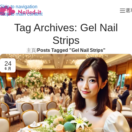
Skip to navigation
選
Skip to main content
Tag Archives: Gel Nail
Strips
主頁
/
Posts Tagged "Gel Nail Strips"
24
6 月