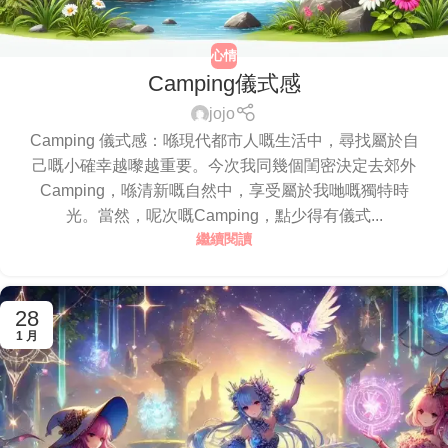
心情
Camping儀式感
jojo
Camping 儀式感：喺現代都市人嘅生活中，尋找屬於自
己嘅小確幸越嚟越重要。今次我同幾個閨密決定去郊外
Camping，喺清新嘅自然中，享受屬於我哋嘅獨特時
光。當然，呢次嘅Camping，點少得有儀式...
繼續閱讀
28
1 月