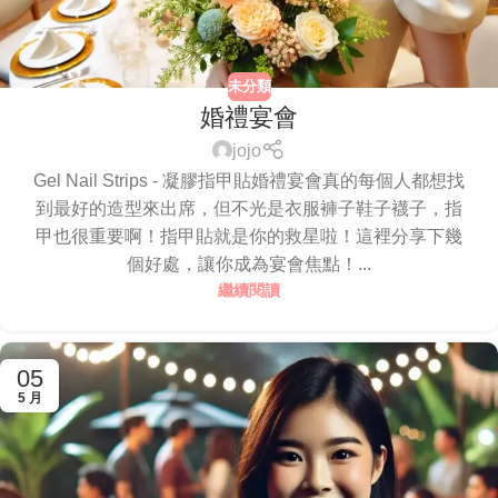
未分類
婚禮宴會
jojo
Gel Nail Strips - 凝膠指甲貼婚禮宴會真的每個人都想找
到最好的造型來出席，但不光是衣服褲子鞋子襪子，指
甲也很重要啊！指甲貼就是你的救星啦！這裡分享下幾
個好處，讓你成為宴會焦點！...
繼續閱讀
05
5 月