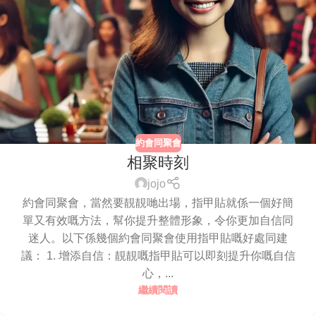
約會同聚會
相聚時刻
jojo
約會同聚會，當然要靚靚哋出場，指甲貼就係一個好簡
單又有效嘅方法，幫你提升整體形象，令你更加自信同
迷人。以下係幾個約會同聚會使用指甲貼嘅好處同建
議： 1. 增添自信：靚靚嘅指甲貼可以即刻提升你嘅自信
心，...
繼續閱讀