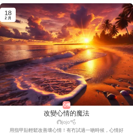
18
2 月
心情
改變心情的魔法
jojo
用指甲貼輕鬆改善壞心情！有冇試過一啲時候，心情好