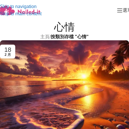
Skip to navigation
選
Skip to main content
心情
主頁
/
按類別存檔 "心情"
18
2 月