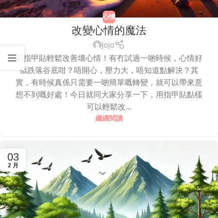
心情
改變心情的魔法
jojo
用指甲貼輕鬆改善壞心情！有冇試過一啲時候，心情好
似跌落谷底咁？唔開心，壓力大，唔知道點解決？其
實，有時候真係只需要一啲簡單嘅轉變，就可以帶來意
想不到嘅好處！今日就同大家分享一下，用指甲貼點樣
可以輕鬆改...
繼續閱讀
03
2 月