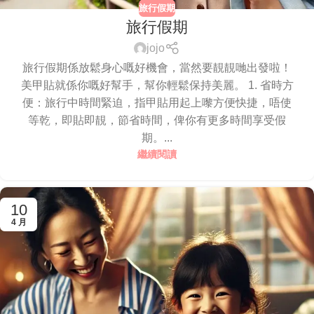
旅行假期
旅行假期
jojo
旅行假期係放鬆身心嘅好機會，當然要靚靚哋出發啦！
美甲貼就係你嘅好幫手，幫你輕鬆保持美麗。 1. 省時方
便：旅行中時間緊迫，指甲貼用起上嚟方便快捷，唔使
等乾，即貼即靚，節省時間，俾你有更多時間享受假
期。...
繼續閱讀
10
4 月