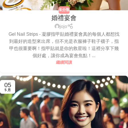
未分類
婚禮宴會
jojo
Gel Nail Strips - 凝膠指甲貼婚禮宴會真的每個人都想找
到最好的造型來出席，但不光是衣服褲子鞋子襪子，指
甲也很重要啊！指甲貼就是你的救星啦！這裡分享下幾
個好處，讓你成為宴會焦點！...
繼續閱讀
05
5 月