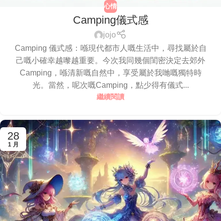
心情
Camping儀式感
jojo
Camping 儀式感：喺現代都市人嘅生活中，尋找屬於自
己嘅小確幸越嚟越重要。今次我同幾個閨密決定去郊外
Camping，喺清新嘅自然中，享受屬於我哋嘅獨特時
光。當然，呢次嘅Camping，點少得有儀式...
繼續閱讀
28
1 月