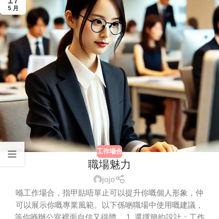
5 月
工作場合
職場魅力
jojo
喺工作場合，指甲貼唔單止可以提升你嘅個人形象，仲
可以展示你嘅專業風範。以下係啲職場中使用嘅建議，
等你喺辦公室裡面自信又得體。 1. 選擇簡約設計：工作