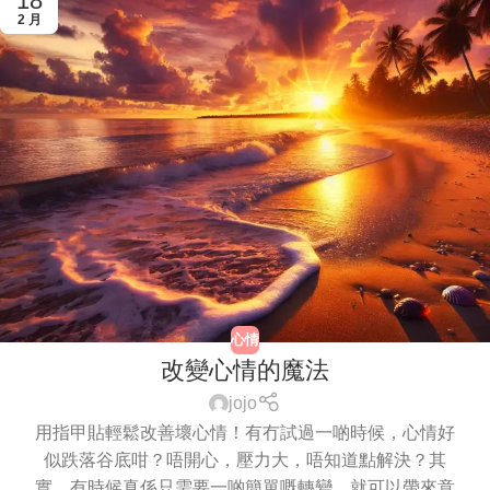
18
2 月
心情
改變心情的魔法
jojo
用指甲貼輕鬆改善壞心情！有冇試過一啲時候，心情好
似跌落谷底咁？唔開心，壓力大，唔知道點解決？其
實，有時候真係只需要一啲簡單嘅轉變，就可以帶來意