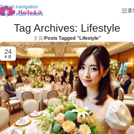
Skip to navigation
選
Skip to main content
Tag Archives: Lifestyle
主頁
/
Posts Tagged "Lifestyle"
24
6 月