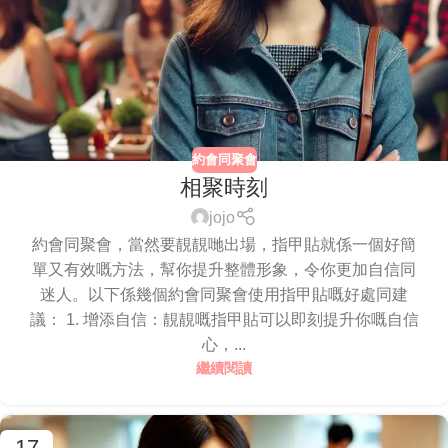
約會同聚會
相聚時刻
jojo
約會同聚會，當然要靚靚哋出場，指甲貼就係一個好簡
單又有效嘅方法，幫你提升整體形象，令你更加自信同
迷人。以下係幾個約會同聚會使用指甲貼嘅好處同建
議： 1. 增添自信：靚靚嘅指甲貼可以即刻提升你嘅自信
心，...
繼續閱讀
17