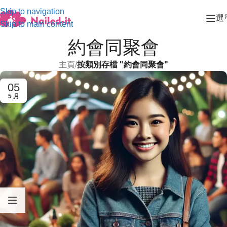
Skip to navigation
選
Skip to main content
約會同聚會
主頁
/
按類別存檔 "約會同聚會"
05
5 月