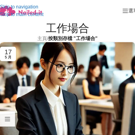
Skip to navigation
選
Skip to main content
工作場合
主頁
/
按類別存檔 "工作場合"
17
5 月