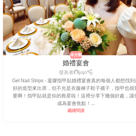
未分類
婚禮宴會
發表者
jojo
Gel Nail Strips - 凝膠指甲貼婚禮宴會真的每個人都想找
好的造型來出席，但不光是衣服褲子鞋子襪子，指甲也很
要啊！指甲貼就是你的救星啦！這裡分享下幾個好處，讓
成為宴會焦點！...
繼續閱讀