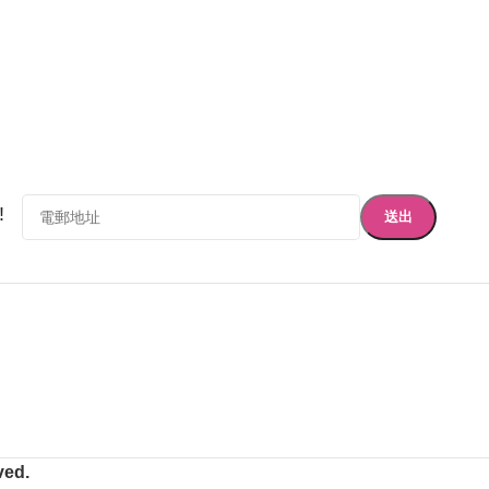
!
ved.