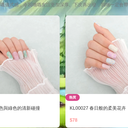
甲貼嘅儀式感，令我哋嘅友誼更加深厚。下次再出發，我哋一定會
熱買
 粉色與綠色的清新碰撞
KL00027 春日般的柔美花卉
$
78