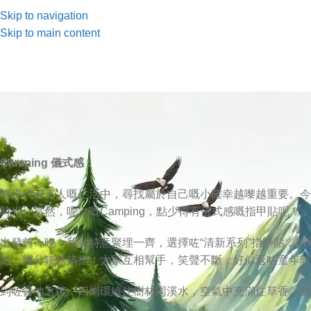
Skip to navigation
Skip to main content
Camping 儀式感：
喺現代都市人嘅生活中，尋找屬於自己嘅小確幸越嚟越重要。今次
時光。當然，呢次嘅Camping，點少得有儀式感嘅指甲貼呢？
出發前一晚，我哋特意聚埋一齊，選擇咗“清新系列”指甲貼，
貼，幾分鐘就搞掂。大家互相幫手，笑聲不斷，好似返咗童年時
到咗營地之後，四周環繞住樹林同溪水，空氣中充滿住草香。我