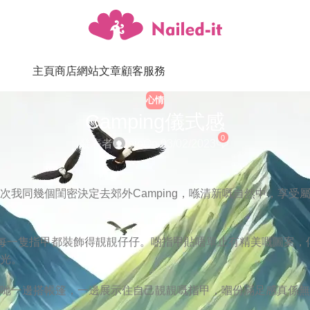
主頁
商店
網站文章
顧客服務
心情
Camping儀式感
0
發表者
jojo
On 03/02/2023
我同幾個閨密決定去郊外Camping，喺清新嘅自然中，享受
將每一隻指甲都裝飾得靚靚仔仔。啲指甲貼唔單止有精美嘅圖案，
光。
哋一邊搭帳篷，一邊展示住自己靚靚嘅指甲，嗰份滿足感真係無