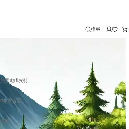
搜尋
Categories
工作場合
屬於我哋嘅獨特
心情
旅行假期
仲非常容易
未分類
樂趣
約會同聚會
得彈。