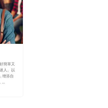
工作場合
職場魅力
發表者
jojo
好簡單又
喺工作場合，指甲貼唔單止可以提升你嘅
迷人。以
展示你嘅專業風範。以下係啲職場中使用
 增添自
公室裡面自信又得體。 1. 選擇簡約設計
..
啲簡單、大方嘅設計，例如單色或者淡
繼續閱讀