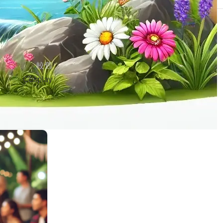
Recent Comments
較舊
Cosplay
17
5 月