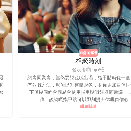
約會同聚會
相聚時刻
發表者
jojo
到最
約會同聚會，當然要靚靚哋出場，指甲貼就係一個
重
有效嘅方法，幫你提升整體形象，令你更加自信同
你
下係幾個約會同聚會使用指甲貼嘅好處同建議： 1.
信：靚靚嘅指甲貼可以即刻提升你嘅自信心，.
繼續閱讀