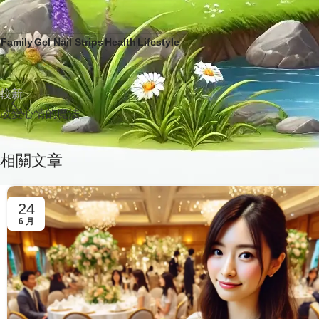
Family
Gel Nail Strips
Health
Lifestyle
較新
改變心情的魔法
相關文章
24
6 月