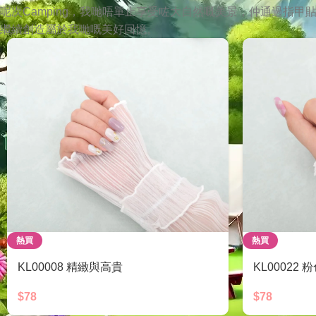
呢次Camping，我哋唔單止享受咗大自然嘅美景，仲通過指
繼續創造屬於我哋嘅美好回憶。
熱買
熱買
KL00008 精緻與高貴
KL00022
$
78
$
78