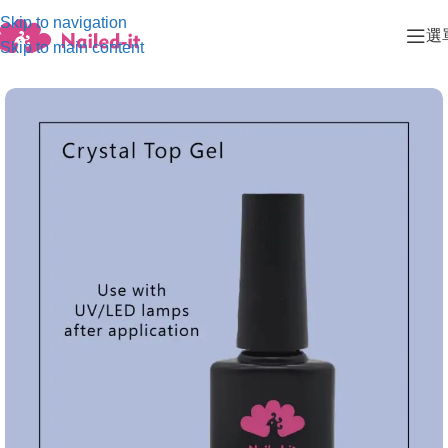
Skip to navigation
選
Skip to main content
首頁
/
美甲工具