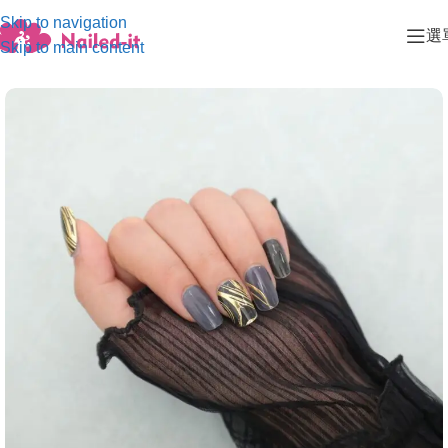
Skip to navigation
選
Skip to main content
首頁
/
暗彩系列