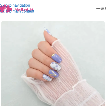
Skip to navigation
選
Skip to main content
首頁
/
典雅系列