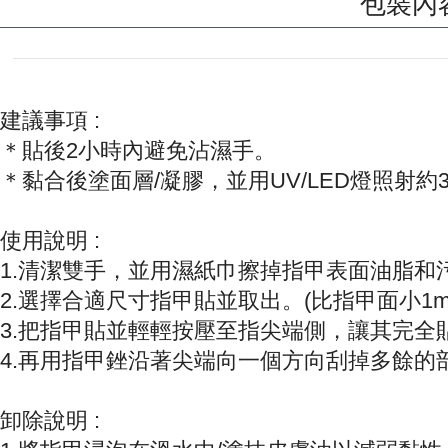
包裝內容 
建議事項 :
＊貼後2小時內避免沾濕手。
＊黏合後塗面層/凝膠，並用UV/LED燈照射約
使用說明 :
1.清潔雙手，並用濕紙巾擦掉指甲表面油脂和
2.選擇合適尺寸指甲貼並取出。(比指甲面小1m
3.把指甲貼並輕輕按壓至指尖端側，讓其完全
4.再用指甲銼沿著尖端向一個方向刮掉多餘的
卸除說明 :