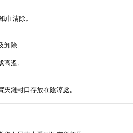
。
。
濕紙巾清除。
及卸除。
或高溫。
實夾鏈封口存放在陰涼處。