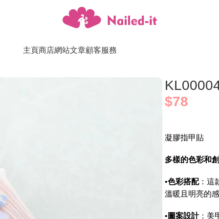
主頁
商店
網站文章
顧客服務
KL000
$
78
凝膠指甲貼
多樣的色彩和
•
色彩搭配
：這
溫暖且明亮的
•
圖案設計
：美